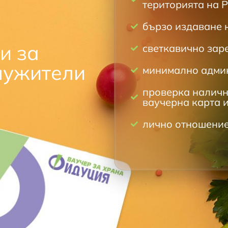
територията на 
бързо издаване 
и за
светкавично зар
лужители
минимално адми
проверка налично
ваучерна карта 
лично отношение