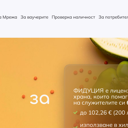
а Мрежа
За ваучерите
Проверка наличност
За потребите
ФИДУЦИЯ е лицензи
и за
храна, които пома
на служителите си
до 102,26 € (200
използване в хи