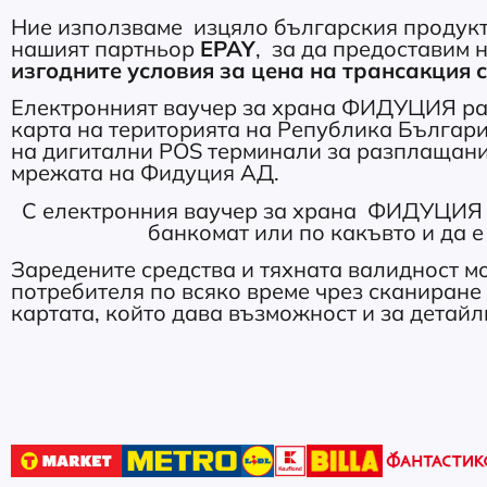
Ние използваме изцяло българския продук
нашият партньор
EPAY
, за да предоставим 
изгодните условия за цена на трансакция 
Електронният ваучер за храна ФИДУЦИЯ раб
карта на територията на Република България
на дигитални POS терминали за разплащания
мрежата на Фидуция АД.
С електронния ваучер за храна ФИДУЦИЯ не
банкомат или по какъвто и да е
Заредените средства и тяхната валидност мо
потребителя по всяко време чрез сканиране 
картата, който дава възможност и за детайл