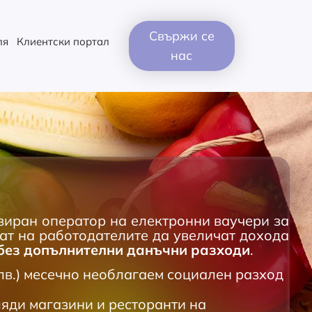
Свържи се
ля
Клиентски портал
нас
ран оператор на електронни ваучери за
гат на работодателите да увеличат дохода
без допълнителни данъчни разходи
.
 лв.) месечно необлагаем социален разход
ляди магазини и ресторанти на