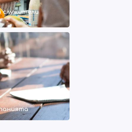
 служители
мпанията