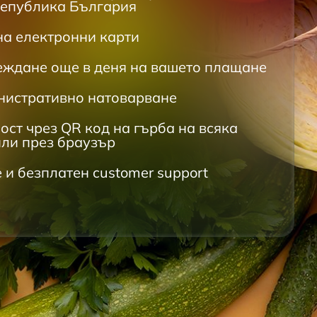
Република България
на електронни карти
еждане още в деня на вашето плащане
нистративно натоварване
ст чрез QR код на гърба на всяка
или през браузър
 и безплатен customer support