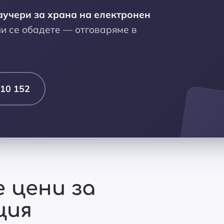
аучери за храна на електронен
ли се обадете — отговаряме в
10 152
 цени за
ция