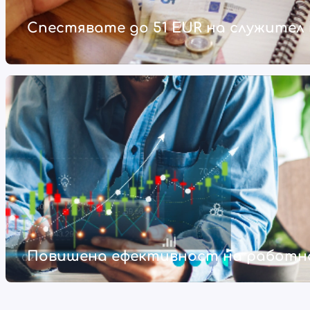
Спестявате до 51 EUR на служител 
Повишена ефективност на работн