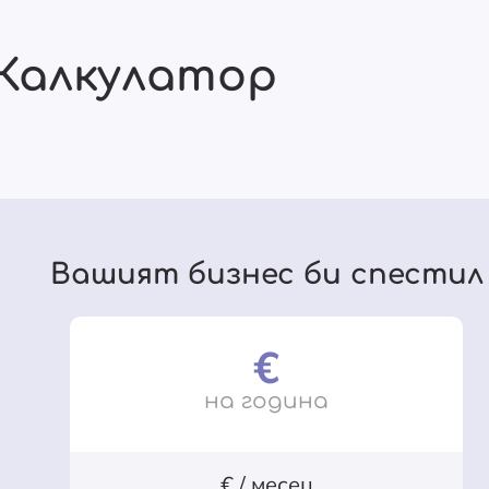
Калкулатор
Вашият бизнес би спестил
€
на година
€ / месец