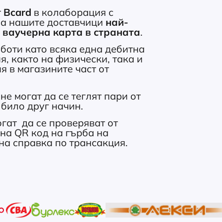
т
Bcard
в колаборация с
на нашите доставчици
най-
с ваучерна карта в страната
.
оти като всяка една дебитна
, както на физически, така и
 в магазините част от
 могат да се теглят пари от
 било друг начин.
гат да се проверяват от
на QR код на гърба на
на справка по трансакция.