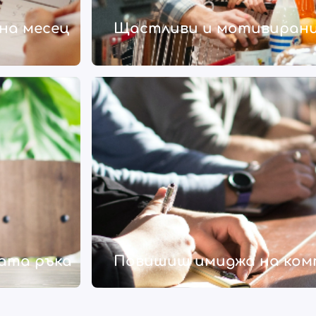
на месец
Щастливи и мотивирани
ата ръка
Повишиш имиджа на ко